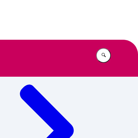
rbeidsinspectie
Vul in wat u z