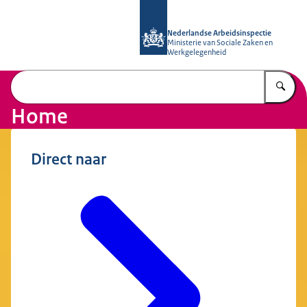
Naar de homepage van Nederlandse 
Nederlandse Arbeidsinspectie
Ministerie van Sociale Zaken en
Werkgelegenheid
Vu
Home
Direct naar