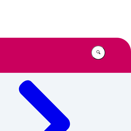
rbeidsinspectie
Vul in wat u z