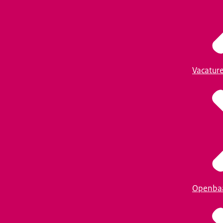
Vacatur
Openba