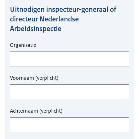
Uitnodigen inspecteur-generaal of
Hier niets invullen a.u.b.
directeur Nederlandse
Arbeidsinspectie
Organisatie
Voornaam
(
verplicht
)
Achternaam
(
verplicht
)