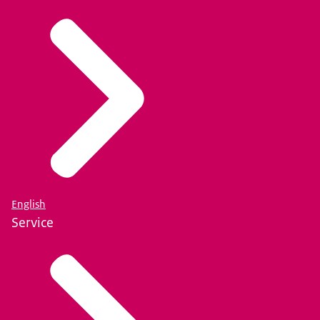
Zaken en Werkgelegenheid.
Wat zijn uw rechten?
Meer informatie over uw rechten vindt u op de
pagina
'Privacy' (link opent in nieuw tabblad)
.
English
Service