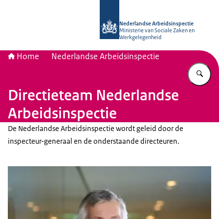
Naar de homepage van Nederlandse 
Nederlandse Arbeidsinspectie
Ministerie van Sociale Zaken en
Werkgelegenheid
Home
Nederlandse Arbeidsinspectie
Vu
Directieteam Nederlandse
Arbeidsinspectie
De Nederlandse Arbeidsinspectie wordt geleid door de
inspecteur-generaal en de onderstaande directeuren.