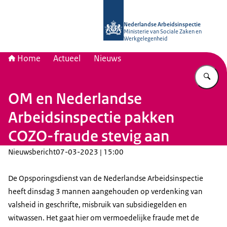
Naar de homepage van Nederlandse 
Nederlandse Arbeidsinspectie
Ministerie van Sociale Zaken en
Werkgelegenheid
Home
Actueel
Nieuws
Vu
OM en Nederlandse
Arbeidsinspectie pakken
COZO-fraude stevig aan
Nieuwsbericht
07-03-2023 | 15:00
De Opsporingsdienst van de Nederlandse Arbeidsinspectie
heeft dinsdag 3 mannen aangehouden op verdenking van
valsheid in geschrifte, misbruik van subsidiegelden en
witwassen. Het gaat hier om vermoedelijke fraude met de