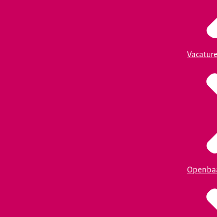
Vacatur
Openba