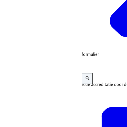
formulier
Vergroot afbeelding Handen
Is de accreditatie door 