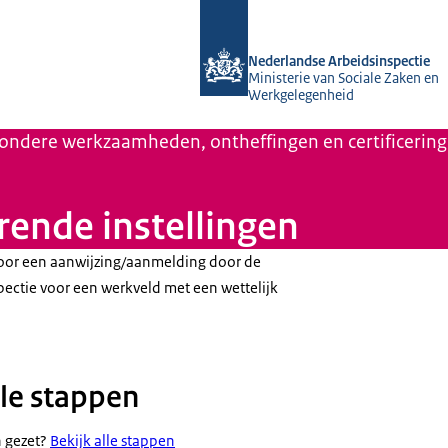
Naar de homepage van Nederlandse A
Nederlandse Arbeidsinspectie
Ministerie van Sociale Zaken en
Werkgelegenheid
zondere werkzaamheden, ontheffingen en certificering
rende instellingen
or een aanwijzing/aanmelding door de
ectie voor een werkveld met een wettelijk
le stappen
n gezet?
Bekijk alle stappen