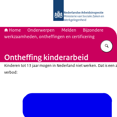
Naar de homepage van Nederlandse 
Nederlandse Arbeidsinspectie
Ministerie van Sociale Zaken en
Werkgelegenheid
Home
Onderwerpen
Melden
Bijzondere
werkzaamheden, ontheffingen en certificering
Vu
Ontheffing kinderarbeid
Kinderen tot 13 jaar mogen in Nederland niet werken. Dat is een 
verbod: