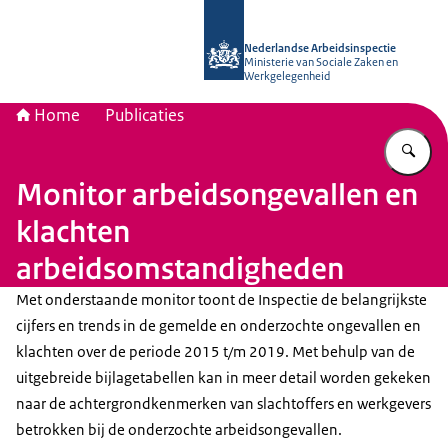
Naar de homepage van Nederlandse 
Nederlandse Arbeidsinspectie
Ministerie van Sociale Zaken en
Werkgelegenheid
Home
Publicaties
Vu
Monitor arbeidsongevallen en
klachten
arbeidsomstandigheden
Met onderstaande monitor toont de Inspectie de belangrijkste
cijfers en trends in de gemelde en onderzochte ongevallen en
klachten over de periode 2015 t/m 2019. Met behulp van de
uitgebreide bijlagetabellen kan in meer detail worden gekeken
naar de achtergrondkenmerken van slachtoffers en werkgevers
betrokken bij de onderzochte arbeidsongevallen.