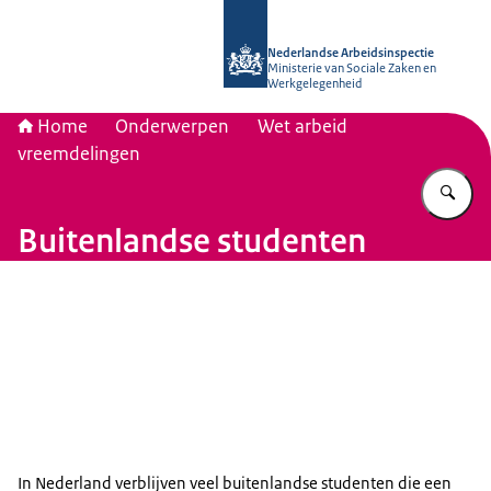
Naar de homepage van Nederlandse 
Nederlandse Arbeidsinspectie
Ministerie van Sociale Zaken en
Werkgelegenheid
Home
Onderwerpen
Wet arbeid
vreemdelingen
Vu
Buitenlandse studenten
In Nederland verblijven veel buitenlandse studenten die een