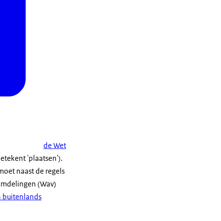
de Wet
betekent 'plaatsen').
moet naast de regels
eemdelingen (Wav)
n buitenlands