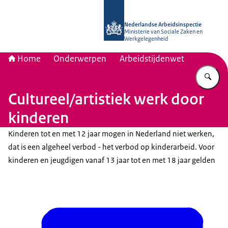
Naar de homepage van Nederlandse 
Nederlandse Arbeidsinspectie
Ministerie van Sociale Zaken en
Werkgelegenheid
Home
Onderwerpen
Arbeidstijdenwet
Vu
Cultureel/artistiek werk door
kinderen
Kinderen tot en met 12 jaar mogen in Nederland niet werken,
dat is een algeheel verbod - het verbod op kinderarbeid. Voor
kinderen en jeugdigen vanaf 13 jaar tot en met 18 jaar gelden