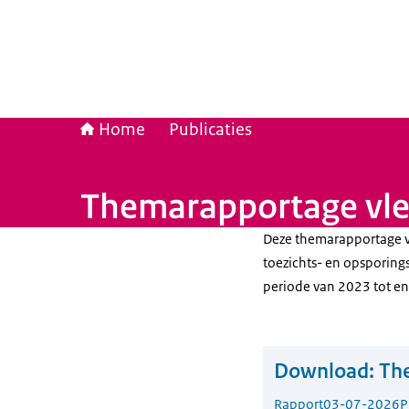
Home
Publicaties
Themarapportage vl
Deze themarapportage v
toezichts- en opsporings
periode van 2023 tot en
Download:
Th
Rapport
03-07-2026
P