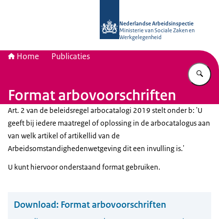
Naar de homepage van Nederlandse 
Nederlandse Arbeidsinspectie
Ministerie van Sociale Zaken en
Werkgelegenheid
Home
Publicaties
Vu
Format arbovoorschriften
Art. 2 van de beleidsregel arbocatalogi 2019 stelt onder b: 'U
geeft bij iedere maatregel of oplossing in de arbocatalogus aan
van welk artikel of artikellid van de
Arbeidsomstandighedenwetgeving dit een invulling is.'
U kunt hiervoor onderstaand format gebruiken.
Download:
Format arbovoorschriften