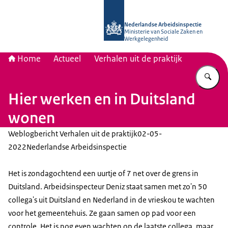
Naar de homepage van Nederlandse 
Nederlandse Arbeidsinspectie
Ministerie van Sociale Zaken en
Werkgelegenheid
Home
Actueel
Verhalen uit de praktijk
Vu
Hier werken en in Duitsland
wonen
Weblogbericht Verhalen uit de praktijk
02-05-
2022
Nederlandse Arbeidsinspectie
Het is zondagochtend een uurtje of 7 net over de grens in
Duitsland. Arbeidsinspecteur Deniz staat samen met zo'n 50
collega's uit Duitsland en Nederland in de vrieskou te wachten
voor het gemeentehuis. Ze gaan samen op pad voor een
controle. Het is nog even wachten op de laatste collega, maar