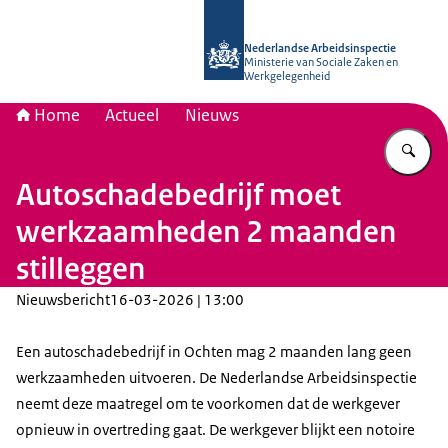
Naar de homepage van Nederlandse 
Nederlandse Arbeidsinspectie
Ministerie van Sociale Zaken en
Werkgelegenheid
Home
Actueel
Nieuws
Vu
Autoschadebedrijf moet
werkzaamheden 2 maanden
stilleggen
Nieuwsbericht
16-03-2026 | 13:00
Een autoschadebedrijf in Ochten mag 2 maanden lang geen
werkzaamheden uitvoeren. De Nederlandse Arbeidsinspectie
neemt deze maatregel om te voorkomen dat de werkgever
opnieuw in overtreding gaat. De werkgever blijkt een notoire