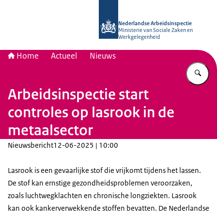
Naar de homepage van Nederlandse 
Nederlandse Arbeidsinspectie
Ministerie van Sociale Zaken en
Werkgelegenheid
Home
Actueel
Nieuws
Vu
Arbeidsinspectie start
controles op lasrook in de
metaalsector
Nieuwsbericht
12-06-2025 | 10:00
Lasrook is een gevaarlijke stof die vrijkomt tijdens het lassen.
De stof kan ernstige gezondheidsproblemen veroorzaken,
zoals luchtwegklachten en chronische longziekten. Lasrook
kan ook kankerverwekkende stoffen bevatten. De Nederlandse