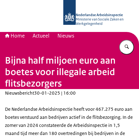
Naar de homepage van Nederlandse 
Nederlandse Arbeidsinspectie
Ministerie van Sociale Zaken en
Werkgelegenheid
Home
Actueel
Nieuws
Vu
Bijna half miljoen euro aan
boetes voor illegale arbeid
flitsbezorgers
Nieuwsbericht
30-01-2025 | 16:00
De Nederlandse Arbeidsinspectie heeft voor 467.275 euro aan
boetes verstuurd aan bedrijven actief in de flitsbezorging. In de
zomer van 2024 constateerde de Arbeidsinspectie in 1,5
maand tijd meer dan 180 overtredingen bij bedrijven in de