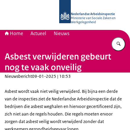
Naar de homepage van Nederlandse 
Nederlandse Arbeidsinspectie
Ministerie van Sociale Zaken en
Werkgelegenheid
Home
Actueel
Nieuws
Vu
Asbest verwijderen gebeurt
nog te vaak onveilig
Nieuwsbericht
09-01-2025 | 10:53
Asbest wordt vaak niet veilig verwijderd. Bij bijna een derde
van de inspecties ziet de Nederlandse Arbeidsinspectie dat de
bedrijven die asbest weghalen en hiervoor gecertificeerd zijn,
zich niet aan de regels houden. Die regels moeten ervoor
zorgen dat asbest veilig wordt verwijderd zonder dat
werknemers gezondheidsgevaar lopen.