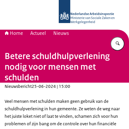
Naar de homepage van Nederlandse 
Nederlandse Arbeidsinspectie
Ministerie van Sociale Zaken en
Werkgelegenheid
Home
Actueel
Nieuws
Vu
Betere schuldhulpverlening
nodig voor mensen met
schulden
Nieuwsbericht
25-06-2024 | 15:00
Veel mensen met schulden maken geen gebruik van de
schuldhulpverlening in hun gemeente. Ze weten de weg naar
het juiste loket niet of laat te vinden, schamen zich voor hun
problemen of zijn bang om de controle over hun financiële