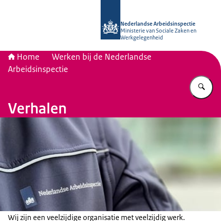
Naar de homepage van Nederlandse 
Nederlandse Arbeidsinspectie
Ministerie van Sociale Zaken en
Werkgelegenheid
Home
Werken bij de Nederlandse
Arbeidsinspectie
Vu
Verhalen
Wij zijn een veelzijdige organisatie met veelzijdig werk.