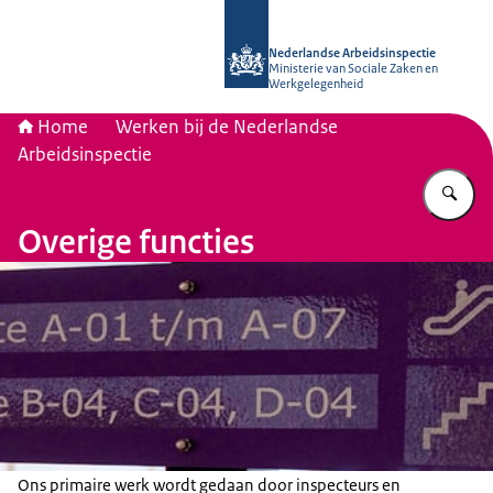
Naar de homepage van Nederlandse 
Nederlandse Arbeidsinspectie
Ministerie van Sociale Zaken en
Werkgelegenheid
Home
Werken bij de Nederlandse
Arbeidsinspectie
Vu
Overige functies
Ons primaire werk wordt gedaan door inspecteurs en