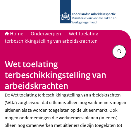
Naar de homepage van Nederlandse 
Nederlandse Arbeidsinspectie
Ministerie van Sociale Zaken en
Werkgelegenheid
Home
Onderwerpen
Wet toelating
terbeschikkingstelling van arbeidskrachten
Vu
Wet toelating
terbeschikkingstelling van
arbeidskrachten
De Wet toelating terbeschikkingstelling van arbeidskrachten
(Wtta) zorgt ervoor dat uitleners alleen nog werknemers mogen
uitlenen als ze worden toegelaten op de uitleenmarkt. Ook
mogen ondernemingen die werknemers inlenen (inleners)
alleen nog samenwerken met uitleners die zijn toegelaten tot