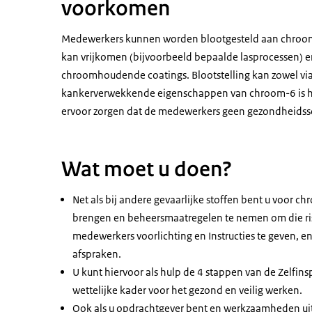
voorkomen
Medewerkers kunnen worden blootgesteld aan chroom-
kan vrijkomen (bijvoorbeeld bepaalde lasprocessen)
chroomhoudende coatings. Blootstelling kan zowel via
kankerverwekkende eigenschappen van chroom-6 is het
ervoor zorgen dat de medewerkers geen gezondheidss
Wat moet u doen?
Net als bij andere gevaarlijke stoffen bent u voor ch
brengen en beheersmaatregelen te nemen om die risi
medewerkers voorlichting en Instructies te geven, 
afspraken.
U kunt hiervoor als hulp de 4 stappen van de Zelfins
wettelijke kader voor het gezond en veilig werken.
Ook als u opdrachtgever bent en werkzaamheden uitb