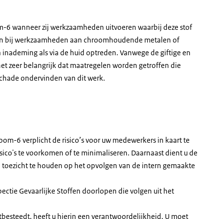
6 wanneer zij werkzaamheden uitvoeren waarbij deze stof
 en bij werkzaamheden aan chroomhoudende metalen of
 inademing als via de huid optreden. Vanwege de giftige en
 zeer belangrijk dat maatregelen worden getroffen die
chade ondervinden van dit werk.
room-6 verplicht de risico’s voor uw medewerkers in kaart te
co's te voorkomen of te minimaliseren. Daarnaast dient u de
en toezicht te houden op het opvolgen van de intern gemaakte
pectie Gevaarlijke Stoffen doorlopen die volgen uit het
esteedt, heeft u hierin een verantwoordelijkheid. U moet