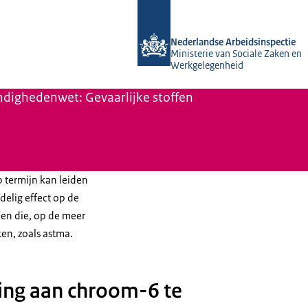
Naar de homepage van Nederlandse A
Nederlandse Arbeidsinspectie
Ministerie van Sociale Zaken en
Werkgelegenheid
dighedenwet: Gevaarlijke stoffen
p termijn kan leiden
delig effect op de
en die, op de meer
en, zoals astma.
ing aan chroom-6 te