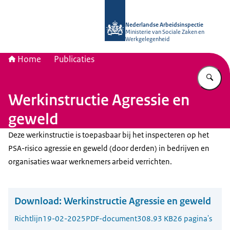
Naar de homepage van Nederlandse 
Nederlandse Arbeidsinspectie
Ministerie van Sociale Zaken en
Werkgelegenheid
Home
Publicaties
Vu
Werkinstructie Agressie en
geweld
Deze werkinstructie is toepasbaar bij het inspecteren op het
PSA-risico agressie en geweld (door derden) in bedrijven en
organisaties waar werknemers arbeid verrichten.
Download:
Werkinstructie Agressie en geweld
Richtlijn
19-02-2025
PDF-document
308.93 KB
26 pagina's