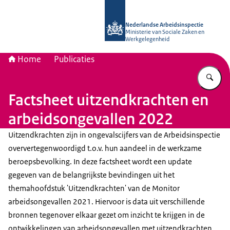
Naar de homepage van Nederlandse 
Nederlandse Arbeidsinspectie
Ministerie van Sociale Zaken en
Werkgelegenheid
Home
Publicaties
Vu
Factsheet uitzendkrachten en
arbeidsongevallen 2022
Uitzendkrachten zijn in ongevalscijfers van de Arbeidsinspectie
oververtegenwoordigd t.o.v. hun aandeel in de werkzame
beroepsbevolking. In deze factsheet wordt een update
gegeven van de belangrijkste bevindingen uit het
themahoofdstuk 'Uitzendkrachten' van de Monitor
arbeidsongevallen 2021. Hiervoor is data uit verschillende
bronnen tegenover elkaar gezet om inzicht te krijgen in de
ontwikkelingen van arbeidsongevallen met uitzendkrachten.