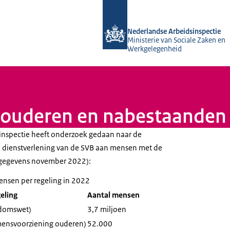
Naar de homepage van Nederlandse A
Nederlandse Arbeidsinspectie
Ministerie van Sociale Zaken en
Werkgelegenheid
r ouderen en nabestaanden
inspectie heeft onderzoek gedaan naar de
e dienstverlening van de SVB aan mensen met de
(gegevens november 2022):
ensen per regeling in 2022
eling
Aantal mensen
domswet)
3,7 miljoen
mensvoorziening ouderen)
52.000