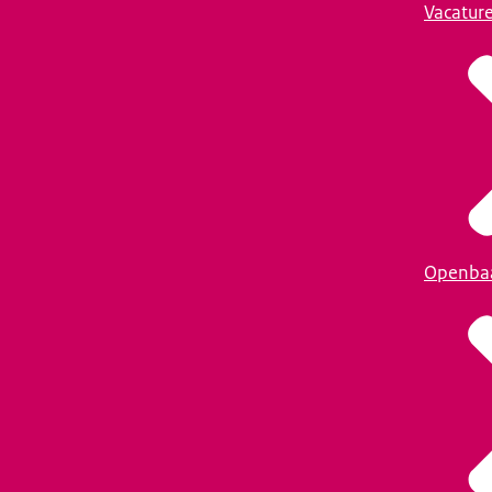
Vacatur
Openba