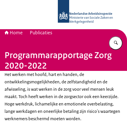
Naar de homepage van Nederlandse 
Nederlandse Arbeidsinspectie
Ministerie van Sociale Zaken en
Werkgelegenheid
Home
Publicaties
Vu
Programmarapportage Zorg
2020-2022
Het werken met hoofd, hart en handen, de
ontwikkelingsmogelijkheden, de zelfstandigheid en de
afwisseling, is wat werken in de zorg voor veel mensen leuk
maakt. Toch heeft werken in de zorgsector ook een keerzijde.
Hoge werkdruk, lichamelijke en emotionele overbelasting,
lange werkdagen en oneerlijke betaling zijn risico's waartegen
werknemers beschermd moeten worden.