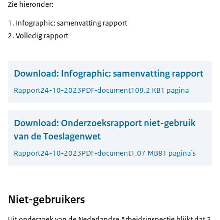
Zie hieronder:
Infographic: samenvatting rapport
Volledig rapport
Download:
Infographic: samenvatting rapport
Rapport
24-10-2023
PDF-document
109.2 KB
1 pagina
Download:
Onderzoeksrapport niet-gebruik
van de Toeslagenwet
Rapport
24-10-2023
PDF-document
1.07 MB
81 pagina's
Niet-gebruikers
Uit onderzoek van de Nederlandse Arbeidsinspectie blijkt dat 2