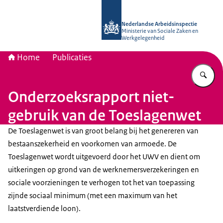
Naar de homepage van Nederlandse 
Nederlandse Arbeidsinspectie
Ministerie van Sociale Zaken en
Werkgelegenheid
Home
Publicaties
Vu
Onderzoeksrapport niet-
gebruik van de Toeslagenwet
De Toeslagenwet is van groot belang bij het genereren van
bestaanszekerheid en voorkomen van armoede. De
Toeslagenwet wordt uitgevoerd door het UWV en dient om
uitkeringen op grond van de werknemersverzekeringen en
sociale voorzieningen te verhogen tot het van toepassing
zijnde sociaal minimum (met een maximum van het
laatstverdiende loon).