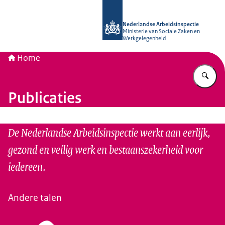
Naar de homepage van Nederlandse 
Nederlandse Arbeidsinspectie
Ministerie van Sociale Zaken en
Werkgelegenheid
Home
Vu
Publicaties
De Nederlandse Arbeidsinspectie werkt aan eerlijk,
gezond en veilig werk en bestaanszekerheid voor
iedereen.
Andere talen